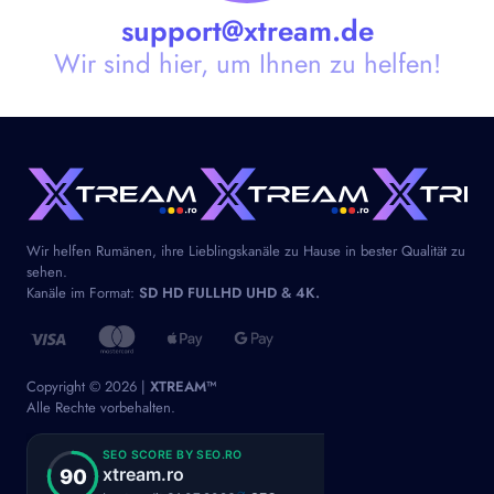
support@xtream.de
Wir sind hier, um Ihnen zu helfen!
Wir helfen Rumänen, ihre Lieblingskanäle zu Hause in bester Qualität zu
sehen.
Kanäle im Format:
SD HD FULLHD UHD & 4K.
Copyright © 2026 |
XTREAM™
Alle Rechte vorbehalten.